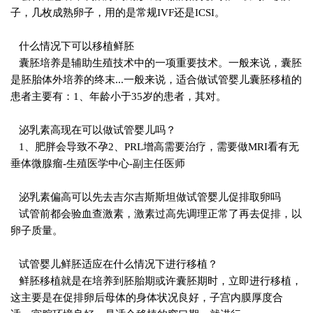
子，几枚成熟卵子，用的是常规IVF还是ICSI。
什么情况下可以移植鲜胚
囊胚培养是辅助生殖技术中的一项重要技术。一般来说，囊胚
是胚胎体外培养的终末...一般来说，适合做试管婴儿囊胚移植的
患者主要有：1、年龄小于35岁的患者，其对。
泌乳素高现在可以做试管婴儿吗？
1、肥胖会导致不孕2、PRL增高需要治疗，需要做MRI看有无
垂体微腺瘤-生殖医学中心-副主任医师
泌乳素偏高可以先去吉尔吉斯斯坦做试管婴儿促排取卵吗
试管前都会验血查激素，激素过高先调理正常了再去促排，以
卵子质量。
试管婴儿鲜胚适应在什么情况下进行移植？
鲜胚移植就是在培养到胚胎期或许囊胚期时，立即进行移植，
这主要是在促排卵后母体的身体状况良好，子宫内膜厚度合